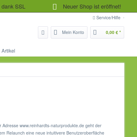
n dank SSL
Neuer Shop ist eröffnet!
Service/Hilfe
Mein Konto
0,00 € *
 Artikel
der Adresse www.reinhardts-naturprodukte.de geht der
erem Relaunch eine neue intuitivere Benutzeroberfläche